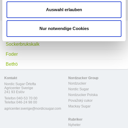
Auswahl erlauben
Nur notwendige Cookies
Frostskyddsmaterial
Sockerbrukskalk
Foder
Betfrö
Kontakt
Nordzucker Group
Nordzucker
Nordic Sugar Örtofta
Agricenter Sverige
Nordic Sugar
241 93 Eslöv
Nordzucker Polska
Telefon 040-53 70 00
Považský cukor
Telefax 046-24 98 00
Mackay Sugar
agricenter.sverige@nordicsugar.com
Rubriker
Nyheter